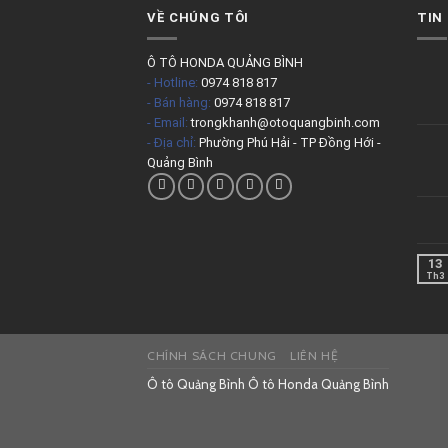
VỀ CHÚNG TÔI
TIN
Ô TÔ HONDA QUẢNG BÌNH
- Hotline:
0974 818 817
- Bán hàng:
0974 818 817
- Email:
trongkhanh@otoquangbinh.com
- Địa chỉ:
Phường Phú Hải - TP Đồng Hới -
Quảng Bình
13
Th3
CHÍNH SÁCH CHUNG
LIÊN HỆ
Ô tô Quảng Bình
Ô tô Honda Quảng Bình