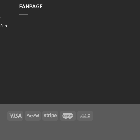
FANPAGE
ể
dành