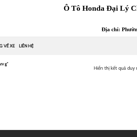
Ô Tô Honda Đại Lý C
Địa chỉ: Phườ
G VỀ XE
LIÊN HỆ
rv g”
Hiển thị kết quả duy