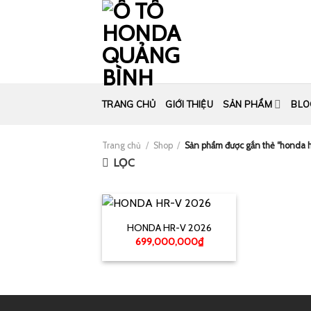
Skip
to
content
TRANG CHỦ
GIỚI THIỆU
SẢN PHẨM
BLO
Trang chủ
/
Shop
/
Sản phẩm được gắn thẻ “honda h
LỌC
HONDA HR-V 2026
699,000,000
₫