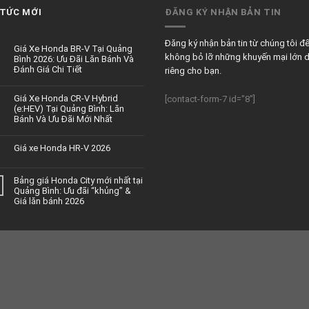
 TỨC MỚI
ĐĂNG KÝ NHẬN BẢN TIN
Đăng ký nhận bản tin từ chúng tôi đ
Giá Xe Honda BR-V Tại Quảng
không bỏ lỡ những khuyến mại lớn 
Bình 2026: Ưu Đãi Lăn Bánh Và
Đánh Giá Chi Tiết
riêng cho bạn.
Giá Xe Honda CR-V Hybrid
[contact-form-7 id="8"]
(e:HEV) Tại Quảng Bình: Lăn
Bánh Và Ưu Đãi Mới Nhất
Giá xe Honda HR-V 2026
Bảng giá Honda City mới nhất tại
Quảng Bình: Ưu đãi “khủng” &
Giá lăn bánh 2026