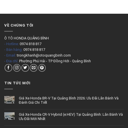
VỀ CHÚNG TÔI
Ô TÔ HONDA QUẢNG BÌNH
- Hotline:
0974 818 817
- Bán hàng:
0974 818 817
- Email:
trongkhanh@otoquangbinh.com
- Địa chỉ:
Phường Phú Hải - TP Đồng Hới - Quảng Bình
TIN TỨC MỚI
Giá Xe Honda BR-V Tại Quảng Bình 2026: Ưu Đãi Lăn Bánh Và
Đánh Giá Chi Tiết
Giá Xe Honda CR-V Hybrid (e:HEV) Tại Quảng Bình: Lăn Bánh Và
Ưu Đãi Mới Nhất