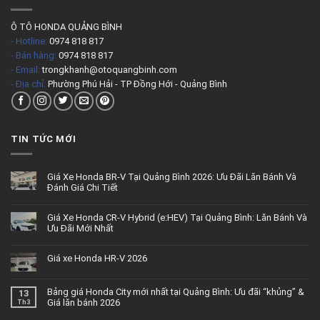
Ô TÔ HONDA QUẢNG BÌNH
- Hotline:
0974 818 817
- Bán hàng:
0974 818 817
- Email:
trongkhanh@otoquangbinh.com
- Địa chỉ:
Phường Phú Hải - TP Đồng Hới - Quảng Bình
TIN TỨC MỚI
Giá Xe Honda BR-V Tại Quảng Bình 2026: Ưu Đãi Lăn Bánh Và
Đánh Giá Chi Tiết
Giá Xe Honda CR-V Hybrid (e:HEV) Tại Quảng Bình: Lăn Bánh Và
Ưu Đãi Mới Nhất
Giá xe Honda HR-V 2026
Bảng giá Honda City mới nhất tại Quảng Bình: Ưu đãi “khủng” &
13
Giá lăn bánh 2026
Th3